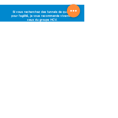
Si vous recherchez des tunnels de qualité
pour l'agilité, je vous recommande vivement
ceux du groupe HCV.
Les tunnels sont très durables et vous
pouvez constater dès le premier contact
qu'ils sont fabriqués avec des matériaux de
qualité.
De plus, la structure solide du tunnel est
située à l'extérieur, ce qui la rend très
confortable pour les chiens et minimise les
risques de blessures. Nous en sommes très
contents !
Michal Šrámek avec le border collie Lassie