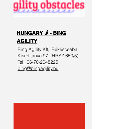
HUNGARY 🌶️ - BING
AGILITY
Bing Agility Kft,
Békéscsaba
Kisrét tanya 97. (HRSZ 650/5)
Tel.:
06-70-2048225
bing@bingagility.hu