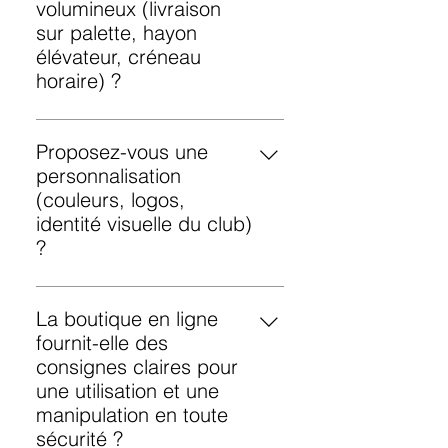
volumineux (livraison
sur palette, hayon
élévateur, créneau
horaire) ?
Oui. Les grandes commandes
sont souvent expédiées par
Proposez-vous une
transport de fret, et les options de
personnalisation
livraison dépendent du
(couleurs, logos,
transporteur et du lieu de
identité visuelle du club)
destination. Pour plus
?
d’informations, veuillez nous
Oui, la personnalisation est
contacter.
généralement disponible pour la
La boutique en ligne
plupart des articles. Indiquez-
fournit-elle des
nous vos exigences exactes
consignes claires pour
(couleur, emplacement de
une utilisation et une
l’impression, dimensions) lors de
manipulation en toute
la commande.
sécurité ?