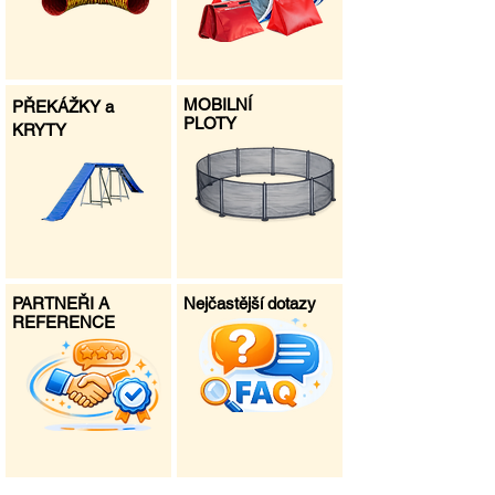
MOBILNÍ
PŘEKÁŽKY a
PLOTY
KRYTY
PARTNEŘI A
Nejčastější dotazy
REFERENCE