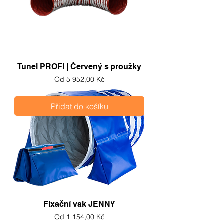
Tunel PROFI | Červený s proužky
Zvýhodněná cena
Od
5 952,00 Kč
Přidat do košíku
Fixační vak JENNY
Zvýhodněná cena
Od
1 154,00 Kč