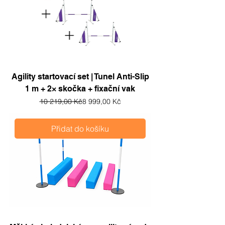
Agility startovací set | Tunel Anti-Slip
1 m + 2× skočka + fixační vak
Běžná cena
Zvýhodněná cena
10 219,00 Kč
8 999,00 Kč
Přidat do košíku