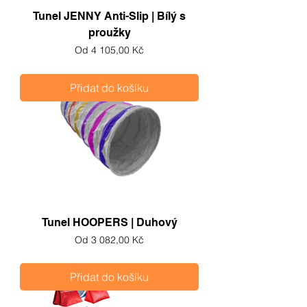
Tunel JENNY Anti-Slip | Bílý s
proužky
Zvýhodněná cena
Od
4 105,00 Kč
Přidat do košíku
Tunel HOOPERS | Duhový
Zvýhodněná cena
Od
3 082,00 Kč
Přidat do košíku