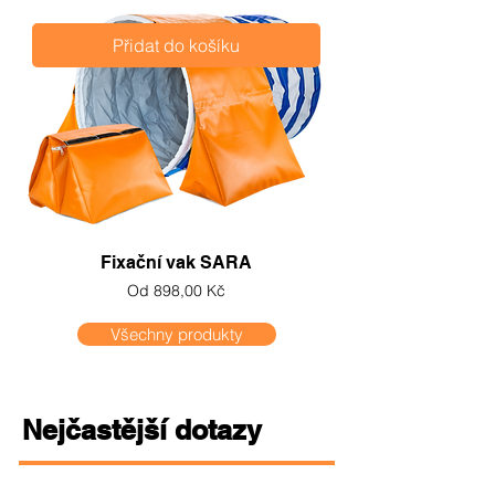
Přidat do košíku
Fixační vak SARA
Zvýhodněná cena
Od
898,00 Kč
Všechny produkty
Nejčastější dotazy