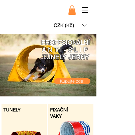
CZK (Kč)
PROFESIONÁLNÍ
ANTI-SLIP
TUNELY JENNY
Kupujte zde!
TUNELY
FIXAČNÍ
VAKY