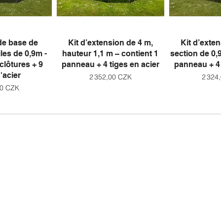
rapide
Aperçu rapide
Aperç
e base de
Kit d’extension de 4 m,
Kit d’exte
les de 0,9m -
hauteur 1,1 m – contient 1
section de 0,
lôtures + 9
panneau + 4 tiges en acier
panneau + 4 
'acier
Prix
Prix
2 352,00 CZK
2 324
00 CZK