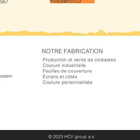
mvala@hcv.cz
 567
NOTRE FABRICATION
Production et vente de cinéastes
Couture industrielle
Feuilles de couverture
hostem
Écrans et côtés
Couture personnalisée
© 2023 HCV group a.s.