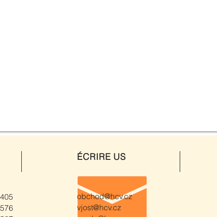
ÉCRIRE US
obchod@hcv.cz
 405
vjost@hcv.cz
 576