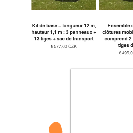
Aperçu rapide
Aperçu 
Kit de base – longueur 12 m,
Ensemble d
hauteur 1,1 m : 3 panneaux +
clôtures mobi
13 tiges + sac de transport
comprend 2 c
tiges d
Prix
8 577,00 CZK
Prix
8 495,