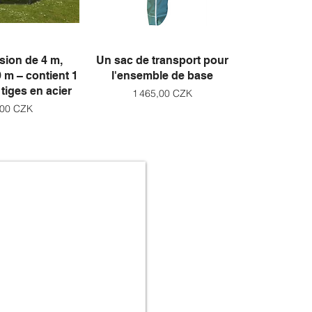
u rapide
Aperçu rapide
nsion de 4 m,
Un sac de transport pour
9 m – contient 1
l'ensemble de base
tiges en acier
Prix
1 465,00 CZK
,00 CZK