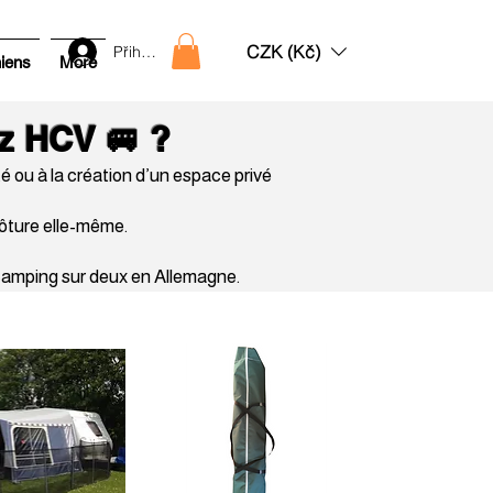
CZK (Kč)
Přihlásit
hiens
More
ez HCV 🚐 ?
té ou à la création d’un espace privé
lôture elle-même.
 camping sur deux en Allemagne.