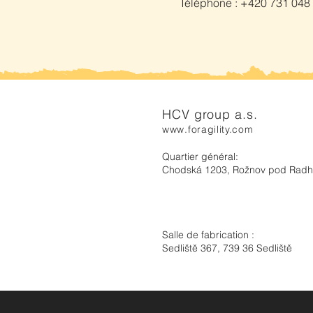
Téléphone : +420 731 048
HCV group a.s.
www.foragility.com
Quartier général:
Chodská 1203, Rožnov pod Rad
Salle de fabrication :
Sedliště 367, 739 36 Sedliště