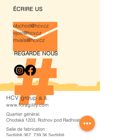
ÉCRIRE US
obchod@hcv.cz
vjost@hcv.cz
mvala@hcv.cz
REGARDE NOUS
HCV group a.s.
www.foragility.com
Quartier général:
Chodská 1203, Rožnov pod Radhostem
Salle de fabrication :
Sedliště 367, 739 36 Sedliště