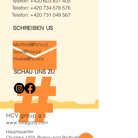
Telefon:
+420 603 831 405
Telefon:
+420 734 576 576
Telefon:
+420 731 048 567
SCHREIBEN US
obchod@hcv.cz
vjost@hcv.cz
mvala@hcv.cz
SCHAU UNS ZU
HCV group a.s.
www.foragility.com
Hauptquartier:
Chodská 1203, Rožnov pod Radhoštěm