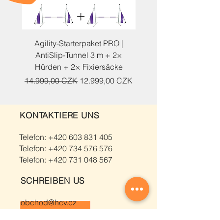
Agility-Starterpaket PRO |
Agility-Starterpaket | An
AntiSlip-Tunnel 3 m + 2×
Tunnel 1 m + 2× Hürd
Hürden + 2× Fixiersäcke
Standardpreis
Sale-Preis
Standardpreis
14.999,00 CZK
12.999,00 CZK
10.219,00 CZK
KONTAKTIERE UNS
Telefon:
+420 603 831 405
Telefon:
+420 734 576 576
Telefon:
+420 731 048 567
SCHREIBEN US
obchod@hcv.cz
vjost@hcv.cz