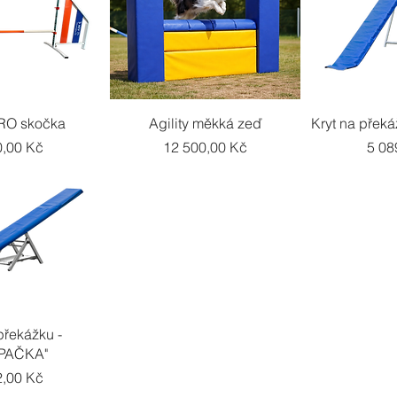
ý náhled
Rychlý náhled
Rychl
PRO skočka
Agility měkká zeď
Kryt na přek
a
Cena
Cen
0,00 Kč
12 500,00 Kč
5 08
ý náhled
překážku -
PAČKA"
a
2,00 Kč