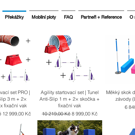
Překážky
Mobilní ploty
FAQ
Partneři + Reference
O 
ý náhled
Rychlý náhled
Rychl
ovací set PRO |
Agility startovací set | Tunel
Měkký skok da
Slip 3 m + 2×
Anti-Slip 1 m + 2× skočka +
závody 
x fixační vak
fixační vak
Cen
6 84
Zvýhodněná cena
Běžná cena
Zvýhodněná cena
č
12 999,00 Kč
10 219,00 Kč
8 999,00 Kč