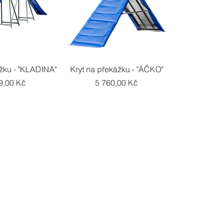
ý náhled
Rychlý náhled
ážku - "KLADINA"
Kryt na překážku - "ÁČKO"
a
Cena
9,00 Kč
5 760,00 Kč