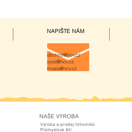
NAPIŠTE NÁM
obchod@hcv.cz
vjost@hcv.cz
mvala@hcv.cz
NAŠE VÝROBA
Výroba a prodej fóliovníků
Průmyslové šití