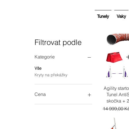
Tunely
Vaky
Filtrovat podle
Kategorie
Vše
Kryty na překážky
Rychl
Agility start
Cena
Tunel Anti
skočka + 2
Běžná cena
14 999,00 K
1 752 Kč
12 999 Kč