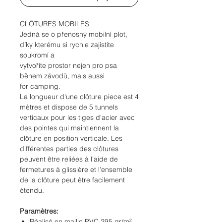
CLÔTURES MOBILES
Jedná se o přenosný mobilní plot,
díky kterému si rychle zajistíte
soukromí a
vytvoříte prostor nejen pro psa
během závodů, mais aussi
for camping.
La longueur d'une clôture piece est 4
mètres et dispose de 5 tunnels
verticaux pour les tiges d'acier avec
des pointes qui maintiennent la
clôture en position verticale. Les
différentes parties des clôtures
peuvent être reliées à l'aide de
fermetures à glissière et l'ensemble
de la clôture peut être facilement
étendu.
Paramètres:
Réalisé en maille PVC 295 gr/m²,