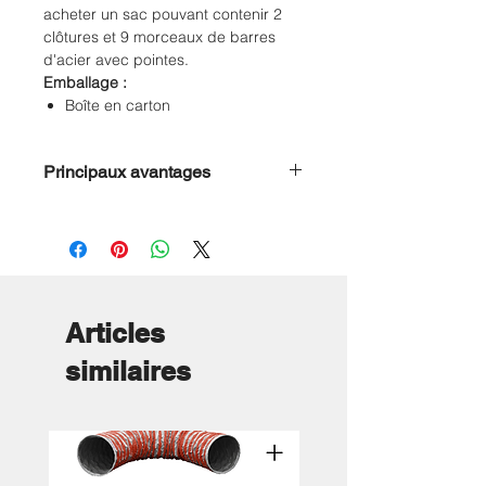
acheter un sac pouvant contenir 2
clôtures et 9 morceaux de barres
d'acier avec pointes.
Emballage :
Boîte en carton
Principaux avantages
12 m de clôture mobile d'une
hauteur de 0,9 m
Fermetures éclair double face :
raccordement des éléments +
entrée/sortie pratique
Maillage PVC 295 g/m² résistant
Articles
aux UV
similaires
Barres en acier avec pointes
recouvertes de plastique blanc +
œillets métalliques pour l'ancrage
au sol
Poids léger et sac de transport