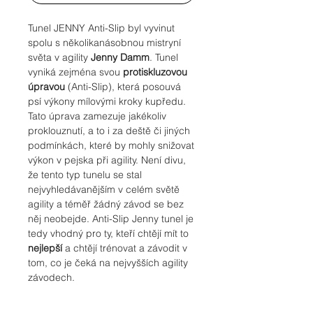
Tunel JENNY Anti-Slip byl vyvinut
spolu s několikanásobnou mistryní
světa v agility
Jenny Damm
. Tunel
vyniká zejména svou
protiskluzovou
úpravou
(Anti-Slip), která posouvá
psí výkony mílovými kroky kupředu.
Tato úprava zamezuje jakékoliv
proklouznutí, a to i za deště či jiných
podmínkách, které by mohly snižovat
výkon v pejska při agility. Není divu,
že tento typ tunelu se stal
nejvyhledávanějším v celém světě
agility a téměř žádný závod se bez
něj neobejde. Anti-Slip Jenny tunel je
tedy vhodný pro ty, kteří chtějí mít to
nejlepší
a chtějí trénovat a závodit v
tom, co je čeká na nejvyšších agility
závodech.