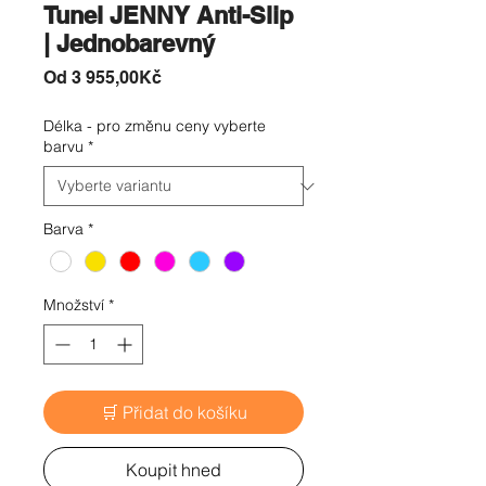
Tunel JENNY Anti-Slip
| Jednobarevný
Zvýhodněná
Od
3 955,00Kč
cena
Délka - pro změnu ceny vyberte
barvu
*
Barva
*
Množství
*
🛒 Přidat do košíku
Koupit hned