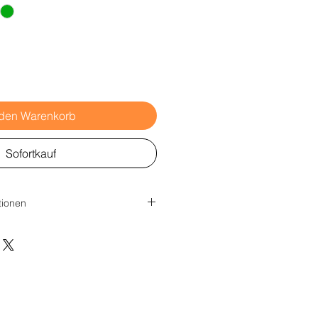
 den Warenkorb
Sofortkauf
tionen
iner Grammatur von 620 g/m²
 60 cm Abstand zwischen den
beständig Beständigkeit bis zu