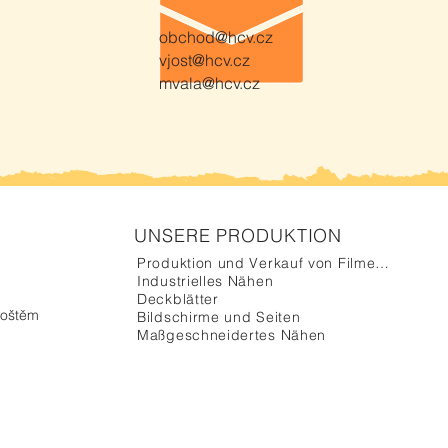
obchod@hcv.cz
vjost@hcv.cz
mvala@hcv.cz
UNSERE PRODUKTION
Produktion und Verkauf von Filmemachern
Industrielles Nähen
Deckblätter
hoštěm
Bildschirme und Seiten
Maßgeschneidertes Nähen