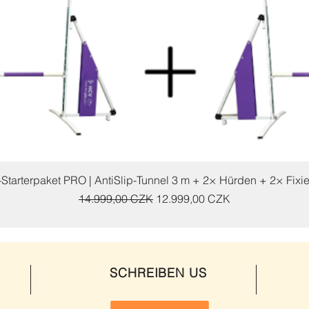
Schnellansicht
y-Starterpaket PRO | AntiSlip-Tunnel 3 m + 2× Hürden + 2× Fixi
Standardpreis
Sale-Preis
14.999,00 CZK
12.999,00 CZK
SCHREIBEN US