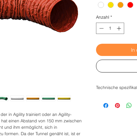
Anzahl
*
In
Technische spezifika
Material: PVC mit e
Tunneldurchmesser:
Drähten: 150 mm UV-
der in Agility trainiert oder an Agility-
-20°C
l hat einen Abstand von 150 mm zwischen
t und ihm ermöglicht, sich in
 formen. Da der Tunnel genäht ist, ist er