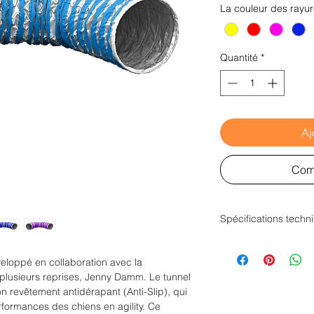
La couleur des rayu
Quantité
*
Aj
Com
Spécifications techn
Matériau : PVC a
Diamètre du tunn
veloppé en collaboration avec la
Espacement entre 
plusieurs reprises, Jenny Damm. Le tunnel
Résistance aux r
n revêtement antidérapant (Anti-Slip), qui
Résistance jusqu
formances des chiens en agility. Ce