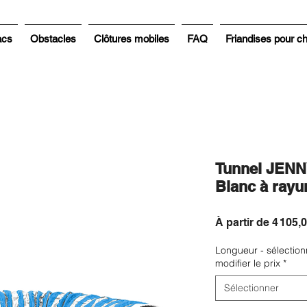
acs
Obstacles
Clôtures mobiles
FAQ
Friandises pour c
Tunnel JENNY
Blanc à rayu
À partir de
4 105,
Longueur - sélection
modifier le prix
*
Sélectionner