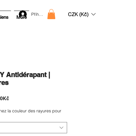
CZK (Kč)
Přihlásit
hiens
More
 Antidérapant |
res
Prix
00Kč
promotionnel
nez la couleur des rayures pour