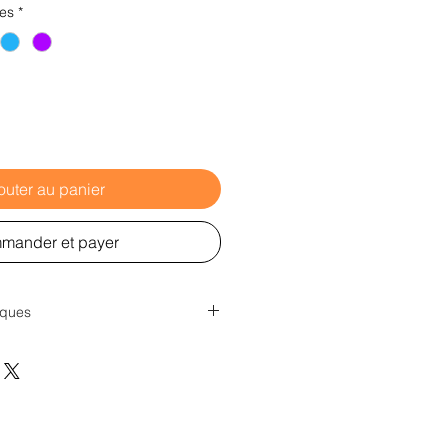
res
*
outer au panier
mander et payer
iques
vec un poids de 620g/m2
el : 60cm
les fils : 150mm
ayons UV
'à -20°C