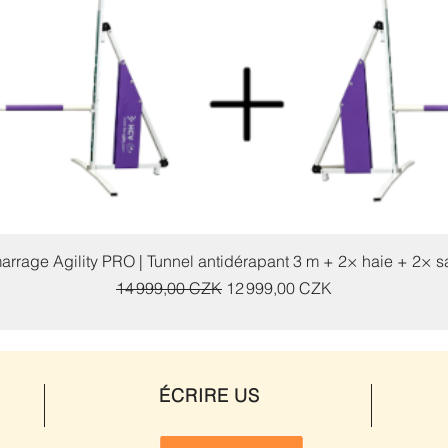
Aperçu rapide
rrage Agility PRO | Tunnel antidérapant 3 m + 2× haie + 2× s
Prix original
Prix promotionnel
14 999,00 CZK
12 999,00 CZK
ÉCRIRE US