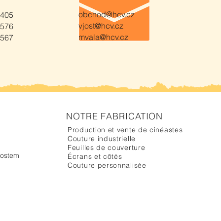
obchod@hcv.cz
 405
vjost@hcv.cz
 576
mvala@hcv.cz
 567
NOTRE FABRICATION
Production et vente de cinéastes
Couture industrielle
Feuilles de couverture
hostem
Écrans et côtés
Couture personnalisée