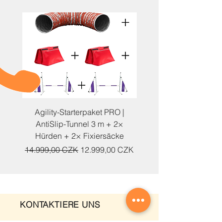
Agility-Starterpaket PRO |
Agility-Starterpaket | An
AntiSlip-Tunnel 3 m + 2×
Tunnel 1 m + 2× Hürd
Hürden + 2× Fixiersäcke
Standardpreis
Sale-Preis
Standardpreis
14.999,00 CZK
12.999,00 CZK
10.219,00 CZK
KONTAKTIERE UNS