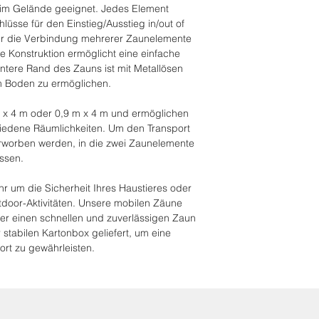
Möglichkeit, mehr
n im Gelände geeignet. Jedes Element
verbinden
hlüsse für den Einstieg/Ausstieg in/out of
Metallösen an de
r die Verbindung mehrerer Zaunelemente
Optional eigener
te Konstruktion ermöglicht eine einfache
tere Rand des Zauns ist mit Metallösen
m Boden zu ermöglichen.
x 4 m oder 0,9 m x 4 m und ermöglichen
hiedene Räumlichkeiten. Um den Transport
erworben werden, in die zwei Zaunelemente
ssen.
r um die Sicherheit Ihres Haustieres oder
tdoor-Aktivitäten. Unsere mobilen Zäune
 der einen schnellen und zuverlässigen Zaun
r stabilen Kartonbox geliefert, um eine
rt zu gewährleisten.