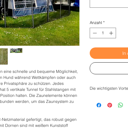
Anzahl
*
In
n eine schnelle und bequeme Möglichkeit,
ren Hund während Wettkämpfen oder auch
e Privatsphäre zu schützen. Jedes
Die wichtigsten Vorte
at 5 vertikale Tunnel für Stahlstangen mit
r Position halten. Die Zaunelemente können
Verlängerung des
erbunden werden, um das Zaunsystem zu
bei einer Höhe v
Stabile Befestigu
(mit weißem Kuns
-Netzmaterial gefertigt, das robust gegen
Schnelle Verbind
mit Dornen sind mit weißem Kunststoff