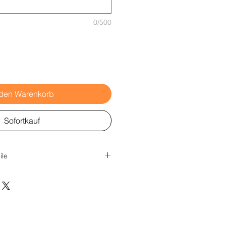
0/500
 den Warenkorb
Sofortkauf
ile
 mobilen Zauns um weitere 4 m
on 1,1 m
ng dank Stahlstangen mit Stacheln
tstoff überzogen)
ung durch Reißverschlüsse +