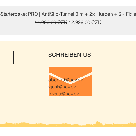
Schnellansicht
y-Starterpaket PRO | AntiSlip-Tunnel 3 m + 2× Hürden + 2× Fixi
Standardpreis
Sale-Preis
14.999,00 CZK
12.999,00 CZK
SCHREIBEN US
obchod@hcv.cz
vjost@hcv.cz
mvala@hcv.cz