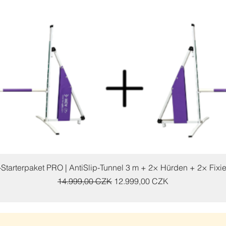
Schnellansicht
y-Starterpaket PRO | AntiSlip-Tunnel 3 m + 2× Hürden + 2× Fixi
Standardpreis
Sale-Preis
14.999,00 CZK
12.999,00 CZK