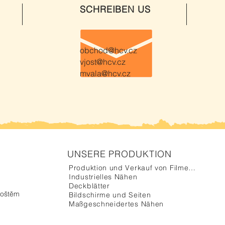
SCHREIBEN US
obchod@hcv.cz
vjost@hcv.cz
mvala@hcv.cz
UNSERE PRODUKTION
Produktion und Verkauf von Filmemachern
Industrielles Nähen
Deckblätter
hoštěm
Bildschirme und Seiten
Maßgeschneidertes Nähen